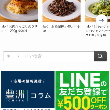
falò「お肉たっぷりのラザ
falò「お酒泥棒」40g ※冷
falò「じゃがい
ニア」290g ※冷凍
凍
ンのジェノベー
ス120g ※冷凍