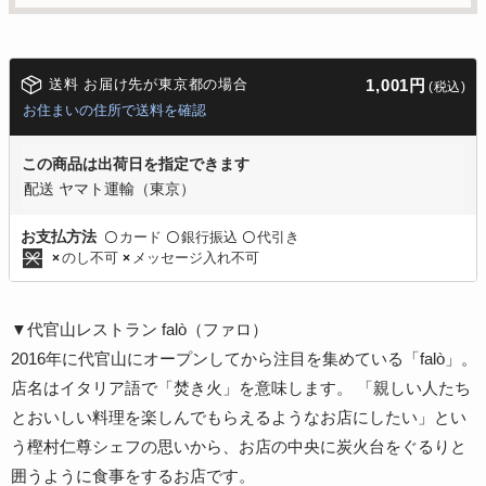
送料 お届け先が東京都の場合
1,001円
(税込)
お住まいの住所で送料を確認
この商品は出荷日を指定できます
配送 ヤマト運輸（東京）
カード
銀行振込
代引き
お支払方法
〇
〇
〇
のし不可
メッセージ入れ不可
×
×
▼代官山レストラン falò（ファロ）
2016年に代官山にオープンしてから注目を集めている「falò」。
店名はイタリア語で「焚き火」を意味します。 「親しい人たち
とおいしい料理を楽しんでもらえるようなお店にしたい」とい
う樫村仁尊シェフの思いから、お店の中央に炭火台をぐるりと
囲うように食事をするお店です。