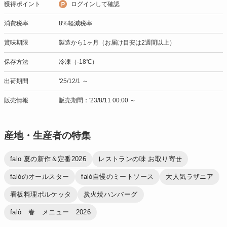
獲得ポイント
ログインして確認
消費税率
8%軽減税率
賞味期限
製造から1ヶ月（お届け目安は2週間以上）
保存方法
冷凍（-18℃）
出荷期間
'25/12/1 ～
販売情報
販売期間：'23/8/11 00:00 ～
産地・生産者の特集
falo 夏の新作＆定番2026
レストランの味 お取り寄せ
falòのオールスター
falò自慢のミートソース
大人気ラザニア
看板料理ポルケッタ
炭火焼ハンバーグ
falò 春 メニュー 2026