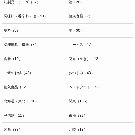
乳製品・チーズ（32）
酒（28）
調味料・香辛料・油（43）
健康食品（7）
燃料（3）
本（30）
調理道具・機器（3）
サービス（17）
食器（10）
花卉（かき）（12）
ご飯のお供（43）
おつまみ（43）
輸入食品（12）
ペットフード（7）
北海道・東北（126）
関東（106）
甲信越（11）
東海（22）
関西（38）
北陸（18）