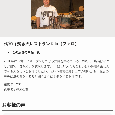
代官山 焚き火レストラン falò（ファロ）
この店舗の商品一覧
2016年に代官山にオープンしてから注目を集めている「falò」。 店名はイタ
リア語で「焚き火」を意味します。 「親しい人たちとおいしい料理を楽しん
でもらえるようなお店にしたい」という樫村仁尊シェフの思いから、お店の
中央に炭火台をぐるりと囲うように食事をするお店です。
創業年：2016
代表者：樫村仁尊
お客様の声