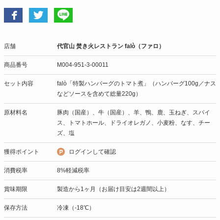
店舗
代官山 焚き火レストラン falò（ファロ）
商品番号
M004-951-3-00011
セット内容
falò「特製ハンバーグのトマト煮」（ハンバーグ100g／ナス
などソースを含めて総量220g）
原材料名
豚肉（国産）、牛（国産）、羊、鴨、鹿、玉ねぎ、スパイ
ス、トマトホール、ドライオレガノ、小麦粉、なす、チー
ズ、塩
獲得ポイント
ログインして確認
消費税率
8%軽減税率
賞味期限
製造から1ヶ月（お届け目安は2週間以上）
保存方法
冷凍（-18℃）