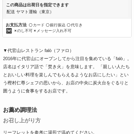
この商品は出荷日を指定できます
配送 ヤマト運輸（東京）
カード
銀行振込
代引き
お支払方法
〇
〇
〇
のし不可
メッセージ入れ不可
×
×
▼代官山レストラン falò（ファロ）
2016年に代官山にオープンしてから注目を集めている「falò」。
店名はイタリア語で「焚き火」を意味します。 「親しい人たち
とおいしい料理を楽しんでもらえるようなお店にしたい」とい
う樫村仁尊シェフの思いから、お店の中央に炭火台をぐるりと
囲うように食事をするお店です。
お薦め調理法
お召し上がり方
リーフレットを参考に湯煎で温めてください。