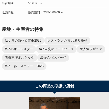
出荷期間
'25/12/1 ～
販売情報
販売期間：'23/8/5 00:00 ～
産地・生産者の特集
falo 夏の新作＆定番2026
レストランの味 お取り寄せ
falòのオールスター
falò自慢のミートソース
大人気ラザニア
看板料理ポルケッタ
炭火焼ハンバーグ
falò 春 メニュー 2026
この商品の取扱い店舗