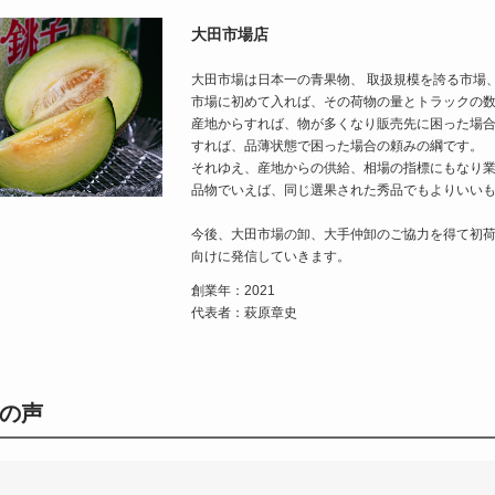
大田市場店
大田市場は日本一の青果物、 取扱規模を誇る市場
市場に初めて入れば、その荷物の量とトラックの
産地からすれば、物が多くなり販売先に困った場
すれば、品薄状態で困った場合の頼みの綱です。
それゆえ、産地からの供給、相場の指標にもなり
品物でいえば、同じ選果された秀品でもよりいい
今後、大田市場の卸、大手仲卸のご協力を得て初
向けに発信していきます。
創業年：2021
代表者：萩原章史
の声