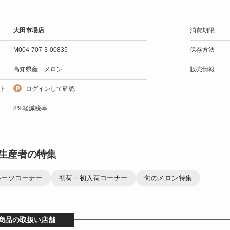
大田市場店
消費期限
M004-707-3-00835
保存方法
高知県産 メロン
販売情報
ト
ログインして確認
8%軽減税率
生産者の特集
ルーツコーナー
初荷・初入荷コーナー
旬のメロン特集
商品の取扱い店舗