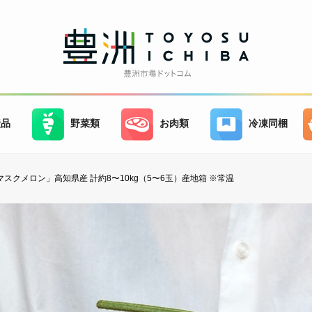
産品
野菜類
お肉類
冷凍同梱
マスクメロン」高知県産 計約8〜10kg（5〜6玉）産地箱 ※常温