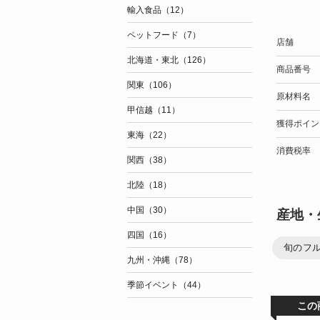
輸入食品（12）
ペットフード（7）
店舗
北海道・東北（126）
商品番号
関東（106）
原材料名
甲信越（11）
獲得ポイン
東海（22）
消費税率
関西（38）
北陸（18）
中国（30）
産地・
四国（16）
旬のフ
九州・沖縄（78）
季節イベント（44）
この