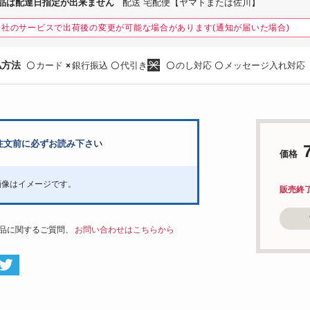
品は配達日指定が出来ません
配送 宅配便【ヤマトまたは佐川】
会社のサービスで出荷後の変更が可能な場合があります(通知が届いた場合)
払方法
カード
銀行振込
代引き
のし対応
メッセージ入れ対応
〇
×
〇
〇
〇
注文前に必ずお読み下さい
価格
画像はイメージです。
販売終
品に関するご質問、
お問い合わせはこちらから