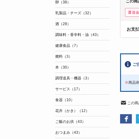
この商
卵（38）
運送
乳製品・チーズ（32）
酒（28）
お支
調味料・香辛料・油（43）
健康食品（7）
燃料（3）
ご
本（30）
調理道具・機器（3）
※
商品
サービス（17）
食器（10）
この商
花卉（かき）（12）
ご飯のお供（43）
おつまみ（43）