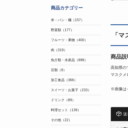
商品カテゴリー
米・パン・麺（157）
野菜類（177）
「マ
フルーツ・果物（400）
肉（319）
商品説
魚介類・水産品（898）
高知県の
豆類（9）
マスクメ
加工食品（366）
※画像は
スイーツ・お菓子（233）
ドリンク（89）
料理セット（139）
送
その他（22）