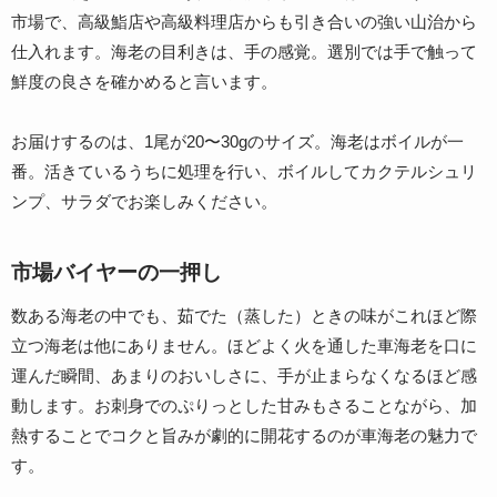
市場で、高級鮨店や高級料理店からも引き合いの強い山治から
仕入れます。海老の目利きは、手の感覚。選別では手で触って
鮮度の良さを確かめると言います。
お届けするのは、1尾が20〜30gのサイズ。海老はボイルが一
番。活きているうちに処理を行い、ボイルしてカクテルシュリ
ンプ、サラダでお楽しみください。
市場バイヤーの一押し
数ある海老の中でも、茹でた（蒸した）ときの味がこれほど際
立つ海老は他にありません。ほどよく火を通した車海老を口に
運んだ瞬間、あまりのおいしさに、手が止まらなくなるほど感
動します。お刺身でのぷりっとした甘みもさることながら、加
熱することでコクと旨みが劇的に開花するのが車海老の魅力で
す。