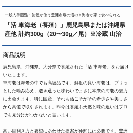
一般入手困難！鮨屋が使う豊洲市場の活の車海老が家で食べられる
「活 車海老（養殖）」鹿児島県または沖縄県
産他 計約300g（20〜30g／尾）※冷蔵 山治
商品説明
鹿児島県、沖縄県、大分県で養殖された『活 車海老』をお届け
いたします。
車海老は海老の中でも高級品です。鮮度の良い海老は、ブリっ
とした噛み応え、透き通った味わいでまさに本来の海老の魅力
に出会えます。特に国産、それも活こそがその希少さや美しさ
から高値で取引されます。昨今は養殖も天然と味の違いはプロ
でも見分けがつかないと言います。
高い目利き力と要望にあわせた提案が仲卸には必要です。豊洲