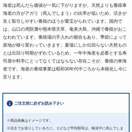
海老は死んだら価値が一気に下がりますが、天然よりも養殖車
海老の方がアガリ（死んでしまう）の比率が低いため、活きが
良く取引しやすい養殖のほうが重宝がられています。国内で
は、山口の周防灘や熊本県天草、奄美大島、沖縄で養殖がおこ
なわれています。養殖場の手入れの都合もあり、季節によって
産地が移り変わっていきます。夏場にしか出回らない天然もの
とは出回り時期がずれているため、一年中海老を必要とする寿
司屋や料亭にとってなくてはならない存在こそが、養殖の車海
老です。海老の養殖事業は昭和30年代中ごろから本格化し今に
至ります。
ご注文前に必ずお読み下さい
※
商品画像はイメージです。
※活きでお送りしているカニ、エビなど甲殻類等は、輸送中に死んでしま