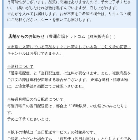
う可能性がございます。品質に問題はありませんので、予めご了承くださ
い。（臭いがしなければ色は黒ずんでいますが、召し上がれます）
※おがを入れてお届けします。おが不要をご希望の場合は、リクエスト欄
にご記載ください。シートを敷いてお届けします。
店舗からのお知らせ
（豊洲市場ドットコム（鮮魚販売店））
※市場に入荷している商品をすぐに出荷をしている為、ご注文後の変更・
キャンセルはお受けできません。
※送料について
「通常宅配便」と「当日配送便」は送料が異なります。また、複数商品を
ご注文の際は送料が変動する場合がございます。 正確な送料・請求金額
は、ご注文手続き画面にてご確認下さいませ。
※毎週月曜日の当日配送について
毎週月曜日の当日配送便は、都合上「18時以降」のお届けのみとなりま
す。
予めご了承くださいませ。
※以下の地域は「当日配送サービス」の対象外です。
ご指定いただいた場合でも、「通常便（翌日お届け）」となりますのであ