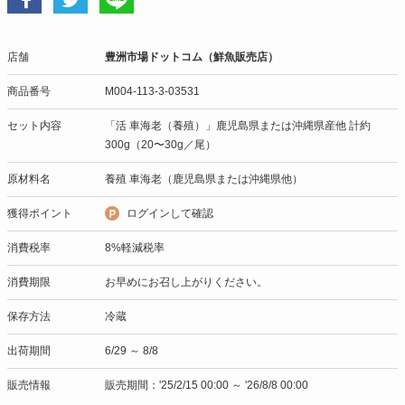
店舗
豊洲市場ドットコム（鮮魚販売店）
商品番号
M004-113-3-03531
セット内容
「活 車海老（養殖）」鹿児島県または沖縄県産他 計約
300g（20〜30g／尾）
原材料名
養殖 車海老（鹿児島県または沖縄県他）
獲得ポイント
ログインして確認
消費税率
8%軽減税率
消費期限
お早めにお召し上がりください。
保存方法
冷蔵
出荷期間
6/29 ～ 8/8
販売情報
販売期間：'25/2/15 00:00 ～ '26/8/8 00:00