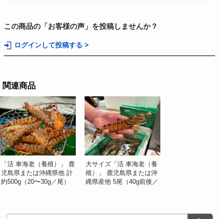
この商品の「お客様の声」を投稿しませんか？
ログインして投稿する >
関連商品
「活 車海老（養殖）」 鹿
大サイズ「活 車海老（養
児島県または沖縄県他 計
殖）」 鹿児島県または沖
約500g（20〜30g／尾）
縄県産他 5尾（40g前後／
※冷蔵 山治
尾） ※冷蔵 山治