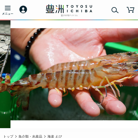
トップ
魚介類・水産品
海老 えび