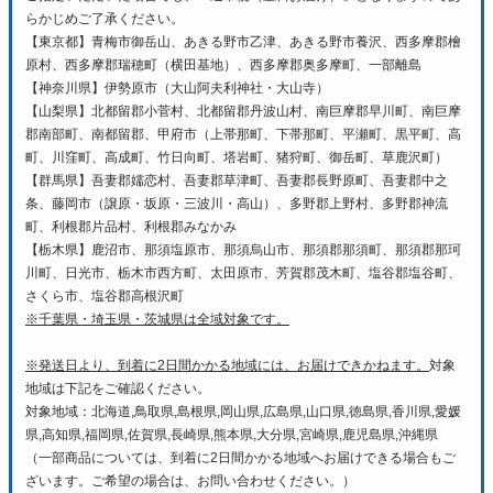
らかじめご了承ください。
【東京都】青梅市御岳山、あきる野市乙津、あきる野市養沢、西多摩郡檜
原村、西多摩郡瑞穂町（横田基地）、西多摩郡奥多摩町、一部離島
【神奈川県】伊勢原市（大山阿夫利神社・大山寺）
【山梨県】北都留郡小菅村、北都留郡丹波山村、南巨摩郡早川町、南巨摩
郡南部町、南都留郡、甲府市（上帯那町、下帯那町、平瀬町、黒平町、高
町、川窪町、高成町、竹日向町、塔岩町、猪狩町、御岳町、草鹿沢町）
【群馬県】吾妻郡嬬恋村、吾妻郡草津町、吾妻郡長野原町、吾妻郡中之
条、藤岡市（譲原・坂原・三波川・高山）、多野郡上野村、多野郡神流
町、利根郡片品村、利根郡みなかみ
【栃木県】鹿沼市、那須塩原市、那須烏山市、那須郡那須町、那須郡那珂
川町、日光市、栃木市西方町、太田原市、芳賀郡茂木町、塩谷郡塩谷町、
さくら市、塩谷郡高根沢町
※千葉県・埼玉県・茨城県は全域対象です。
※発送日より、到着に2日間かかる地域には、お届けできかねます。
対象
地域は下記をご確認ください。
対象地域：北海道,鳥取県,島根県,岡山県,広島県,山口県,徳島県,香川県,愛媛
県,高知県,福岡県,佐賀県,長崎県,熊本県,大分県,宮崎県,鹿児島県,沖縄県
（一部商品については、到着に2日間かかる地域へお届けできる場合もご
ざいます。ご希望の場合は、お問い合わせください。）