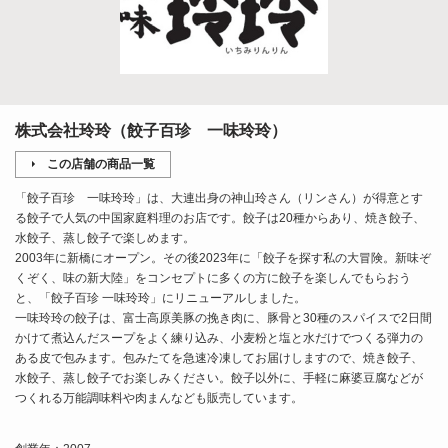
株式会社玲玲（餃子百珍 一味玲玲）
この店舗の商品一覧
「餃子百珍 一味玲玲」は、大連出身の神山玲さん（リンさん）が得意とす
る餃子で人気の中国家庭料理のお店です。餃子は20種からあり、焼き餃子、
水餃子、蒸し餃子で楽しめます。
2003年に新橋にオープン。その後2023年に「餃子を探す私の大冒険。新味ぞ
くぞく、味の新大陸」をコンセプトに多くの方に餃子を楽しんでもらおう
と、「餃子百珍 一味玲玲」にリニューアルしました。
一味玲玲の餃子は、富士高原美豚の挽き肉に、豚骨と30種のスパイスで2日間
かけて煮込んだスープをよく練り込み、小麦粉と塩と水だけでつくる弾力の
ある皮で包みます。包みたてを急速冷凍してお届けしますので、焼き餃子、
水餃子、蒸し餃子でお楽しみください。餃子以外に、手軽に麻婆豆腐などが
つくれる万能調味料や肉まんなども販売しています。