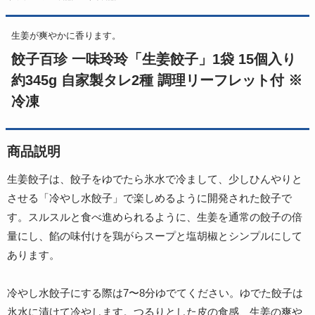
生姜が爽やかに香ります。
餃子百珍 一味玲玲「生姜餃子」1袋 15個入り
約345g 自家製タレ2種 調理リーフレット付 ※
冷凍
商品説明
生姜餃子は、餃子をゆでたら氷水で冷まして、少しひんやりと
させる「冷やし水餃子」で楽しめるように開発された餃子で
す。スルスルと食べ進められるように、生姜を通常の餃子の倍
量にし、餡の味付けを鶏がらスープと塩胡椒とシンプルにして
あります。
冷やし水餃子にする際は7〜8分ゆでてください。ゆでた餃子は
氷水に漬けて冷やします。つるりとした皮の食感、生姜の爽や