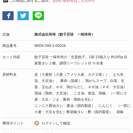
この商品に関するご質問、
お問い合わせはこちらから
店舗
株式会社玲玲（餃子百珍 一味玲玲）
商品番号
M004-599-3-00026
セット内容
餃子百珍 一味玲玲の「生姜餃子」1袋 15個入り 約345g 自
家製タレ２種、調理リーフレット付 ※冷凍
原材料名
皮（小麦粉（小麦（アメリカ産、カナダ産））、もち米、
塩、大豆油）、 豚肉（国産）、鶏がらスープ、白菜、生
姜、玉ねぎ、ネギ、鶏がらだし、ネギ油（ネギ、大豆油）、
鶏油（鶏肉、大豆油）、ごま油、食塩、胡椒、（一部に小
麦・大豆・ごま・豚肉・鶏肉を含む）
ニンニク醤油タレ：醤油（国内製造）、にんにく、（一部に
小麦・大豆を含む）酢胡椒タレ：酢（国内製造）、胡椒
獲得ポイント
ログインして確認