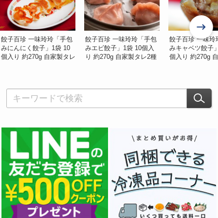
餃子百珍 一味玲玲「手包
餃子百珍 一味玲玲「手包
餃子百珍 一味玲
みにんにく餃子」1袋 10
みエビ餃子」1袋 10個入
みキャベツ餃子」1
個入り 約270g 自家製タレ
り 約270g 自家製タレ2種
個入り 約270g
2種 調理リーフレット付
調理リーフレット付 ※冷
2種 調理リーフ
※冷凍
凍
※冷凍