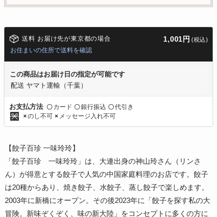
送料 お届け先が東京都の場合
1,001円
(税込)
お住まいの住所で送料を確認
この商品はお届け日の指定が可能です
配送 ヤマト運輸（千葉）
カード
銀行振込
代引き
お支払方法
〇
〇
〇
のし不可
メッセージ入れ不可
×
×
【餃子百珍 一味玲玲】
「餃子百珍 一味玲玲」は、大連出身の神山玲さん（リンさ
ん）が得意とする餃子で人気の中国家庭料理のお店です。餃子
は20種からあり、焼き餃子、水餃子、蒸し餃子で楽しめます。
2003年に新橋にオープン。その後2023年に「餃子を探す私の大
冒険。新味ぞくぞく、味の新大陸」をコンセプトに多くの方に