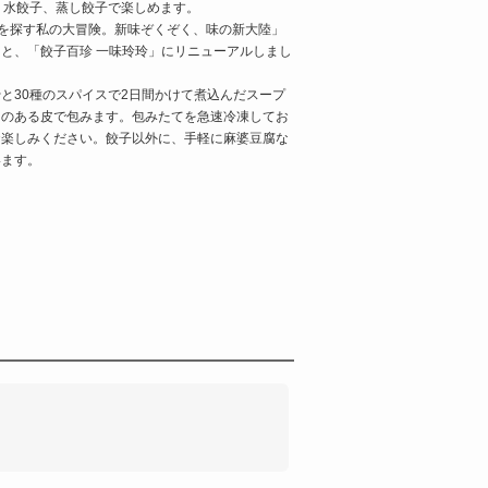
、水餃子、蒸し餃子で楽しめます。
餃子を探す私の大冒険。新味ぞくぞく、味の新大陸」
と、「餃子百珍 一味玲玲」にリニューアルしまし
と30種のスパイスで2日間かけて煮込んだスープ
力のある皮で包みます。包みたてを急速冷凍してお
お楽しみください。餃子以外に、手軽に麻婆豆腐な
います。
。