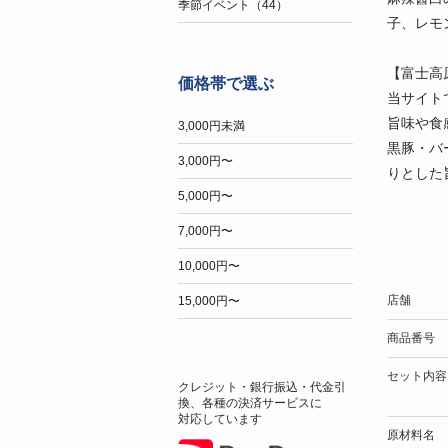
季節イベント（44）
子、レモ
【富士高
価格帯で選ぶ
当サイト
旨味や食
3,000円未満
黒豚・バ
3,000円〜
りとした
5,000円〜
7,000円〜
10,000円〜
店舗
15,000円〜
商品番号
セット内容
クレジット・銀行振込・代金引
換、各種の決済サービスに
対応しています
原材料名