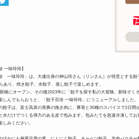
珍 一味玲玲】
珍 一味玲玲」は、大連出身の神山玲さん（リンさん）が得意とする餃
からあり、焼き餃子、水餃子、蒸し餃子で楽しめます。
年に新橋にオープン。その後2023年に「餃子を探す私の大冒険。新味ぞ
楽しんでもらおうと、「餃子百珍 一味玲玲」にリニューアルしました。
の餃子は、富士高原の美豚の挽き肉に、豚骨と30種のスパイスで2日間
と水だけでつくる弾力のある皮で包みます。包みたてを急速冷凍してお
楽しみください。
のほかにも麻婆豆腐の素、にんにく餃子、キャベツ餃子、羊肉パクチー