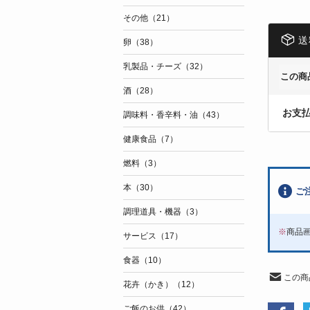
その他（21）
送
卵（38）
乳製品・チーズ（32）
この商
酒（28）
お支
調味料・香辛料・油（43）
健康食品（7）
燃料（3）
本（30）
ご
調理道具・機器（3）
※
商品
サービス（17）
食器（10）
この商
花卉（かき）（12）
ご飯のお供（42）