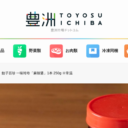
産品
野菜類
お肉類
冷凍同梱
餃子百珍 一味玲玲「麻辣醤」1本 250g ※常温