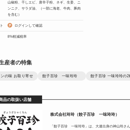
山椒粉、干しエビ、唐辛子粉、ネギ、生姜、ニ
ンニク、サラダ油、（一部に海老、牛肉、豚肉
を含む）
ト
ログインして確認
8%軽減税率
生産者の特集
ンの味 お取り寄せ
餃子百珍 一味玲玲
餃子百珍 一味玲玲の
商品の取扱い店舗
株式会社玲玲（餃子百珍 一味玲玲）
「餃子百珍 一味玲玲」は、大連出身の神山玲さ