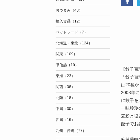
おつまみ（43）
輸入食品（12）
ペットフード（7）
北海道・東北（124）
関東（109）
甲信越（10）
【餃子百
東海（23）
「餃子百
は20種
関西（38）
2003
北陸（18）
に餃子を
一味玲玲
中国（30）
麦粉と塩
四国（16）
餃子でお
九州・沖縄（77）
麻辣醤白