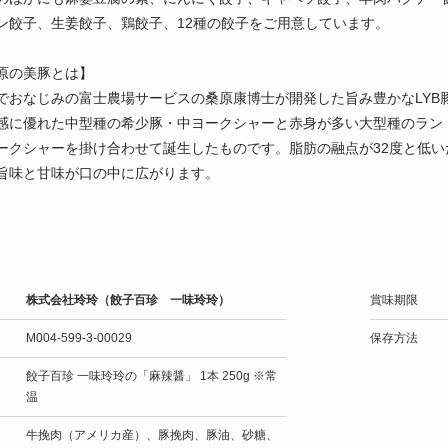
ン餃子、生姜餃子、鶏餃子、12種の餃子をご用意しています。
原の美豚とは】
でおなじみの富士農場サービスの桑原康博士が開発した旨み豊かなLYB
感に優れた中型種の希少豚・中ヨークシャーと赤身が多い大型種のラン
ークシャーを掛け合わせて誕生したものです。脂肪の融点が32度と低
旨味と甘味が口の中に広がります。
株式会社玲玲（餃子百珍 一味玲玲）
賞味期限
M004-599-3-00029
保存方法
餃子百珍 一味玲玲の「麻辣醤」 1本 250g ※常
温
牛挽肉（アメリカ産）、豚挽肉、豚油、砂糖、