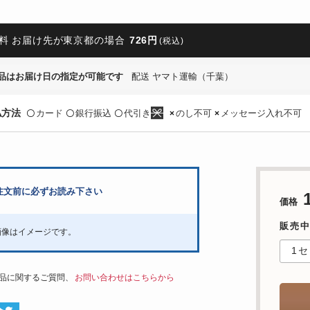
料 お届け先が東京都の場合
726円
(税込)
品はお届け日の指定が可能です
配送 ヤマト運輸（千葉）
払方法
カード
銀行振込
代引き
のし不可
メッセージ入れ不可
〇
〇
〇
×
×
注文前に必ずお読み下さい
価格
販売
画像はイメージです。
品に関するご質問、
お問い合わせはこちらから