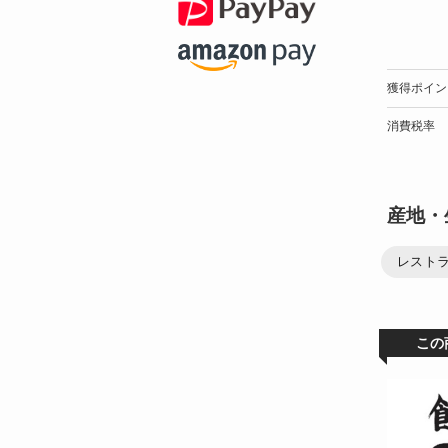
獲得ポイン
消費税率
産地・
レストラ
この