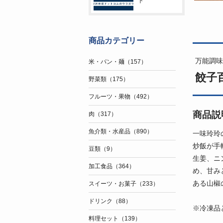
ト
商品カテゴリー
万能調味
米・パン・麺（157）
餃子百
野菜類（175）
フルーツ・果物（492）
商品説
肉（317）
魚介類・水産品（890）
一味玲玲
炒飯が手
豆類（9）
生姜、ニ
加工食品（364）
め、甘み
ある山椒
スイーツ・お菓子（233）
ドリンク（88）
※冷凍品
料理セット（139）