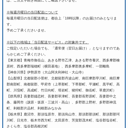
は、ご注文手続き画面にてご確認下さいませ。
※毎週月曜日の当日配送について
毎週月曜日の当日配送便は、都合上「18時以降」のお届けのみとなりま
す。
予めご了承くださいませ。
※以下の地域は「当日配送サービス」の対象外です。
ご指定いただいた場合でも、「通常便（翌日お届け）」となりますのであ
らかじめご了承ください。
【東京都】青梅市御岳山、あきる野市乙津、あきる野市養沢、西多摩郡檜
原村、西多摩郡瑞穂町（横田基地）、西多摩郡奥多摩町、一部離島
【神奈川県】伊勢原市（大山阿夫利神社・大山寺）
【山梨県】北都留郡小菅村、北都留郡丹波山村、南巨摩郡早川町、南巨摩
郡南部町、南都留郡、甲府市（上帯那町、下帯那町、平瀬町、黒平町、高
町、川窪町、高成町、竹日向町、塔岩町、猪狩町、御岳町、草鹿沢町）
【群馬県】吾妻郡嬬恋村、吾妻郡草津町、吾妻郡長野原町、吾妻郡中之
条、藤岡市（譲原・坂原・三波川・高山）、多野郡上野村、多野郡神流
町、利根郡片品村、利根郡みなかみ
【栃木県】鹿沼市、那須塩原市、那須烏山市、那須郡那須町、那須郡那珂
川町、日光市、栃木市西方町、太田原市、芳賀郡茂木町、塩谷郡塩谷町、
さくら市、塩谷郡高根沢町