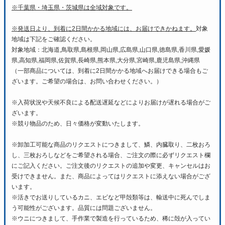
※千葉県・埼玉県・茨城県は全域対象です。
※発送日より、到着に2日間かかる地域には、お届けできかねます。
対象
地域は下記をご確認ください。
対象地域：北海道,鳥取県,島根県,岡山県,広島県,山口県,徳島県,香川県,愛媛
県,高知県,福岡県,佐賀県,長崎県,熊本県,大分県,宮崎県,鹿児島県,沖縄県
（一部商品については、到着に2日間かかる地域へお届けできる場合もご
ざいます。ご希望の場合は、お問い合わせください。）
※入荷状況や天候不良による配送遅延などによりお届けが遅れる場合がご
ざいます。
※競り物品のため、日々価格が変動いたします。
※卸加工可能な商品のリクエストにつきまして、鱗、内臓取り、二枚おろ
し、三枚おろしなどをご希望される場合、ご注文の際に必ずリクエスト欄
にご記入ください。ご注文後のリクエストの追加や変更、キャンセルはお
受けできません。また、商品によってはリクエストに添えない場合がござ
います。
※活きでお送りしているカニ、エビなど甲殻類等は、輸送中に死んでしま
う可能性がございます。品質には問題ございません。
※ウニにつきまして、手作業で製造を行っているため、稀に殻が入ってい