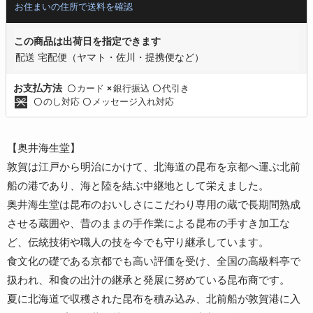
お住まいの住所で送料を確認
この商品は出荷日を指定できます
配送 宅配便（ヤマト・佐川・提携便など）
カード
銀行振込
代引き
お支払方法
〇
×
〇
のし対応
メッセージ入れ対応
〇
〇
【奥井海生堂】
敦賀は江戸から明治にかけて、北海道の昆布を京都へ運ぶ北前
船の港であり、海と陸を結ぶ中継地として栄えました。
奥井海生堂は昆布のおいしさにこだわり専用の蔵で長期間熟成
させる蔵囲や、昔のままの手作業による昆布の手すき加工な
ど、伝統技術や職人の技を今でも守り継承しています。
食文化の礎である京都でも高い評価を受け、全国の高級料亭で
扱われ、和食の出汁の継承と発展に努めている昆布商です。
夏に北海道で収穫された昆布を積み込み、北前船が敦賀港に入