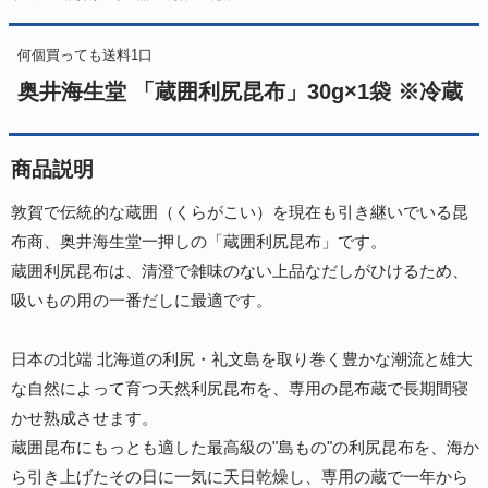
何個買っても送料1口
奥井海生堂 「蔵囲利尻昆布」30g×1袋 ※冷蔵
商品説明
敦賀で伝統的な蔵囲（くらがこい）を現在も引き継いでいる昆
布商、奥井海生堂一押しの「蔵囲利尻昆布」です。
蔵囲利尻昆布は、清澄で雑味のない上品なだしがひけるため、
吸いもの用の一番だしに最適です。
日本の北端 北海道の利尻・礼文島を取り巻く豊かな潮流と雄大
な自然によって育つ天然利尻昆布を、専用の昆布蔵で長期間寝
かせ熟成させます。
蔵囲昆布にもっとも適した最高級の"島もの"の利尻昆布を、海か
ら引き上げたその日に一気に天日乾燥し、専用の蔵で一年から