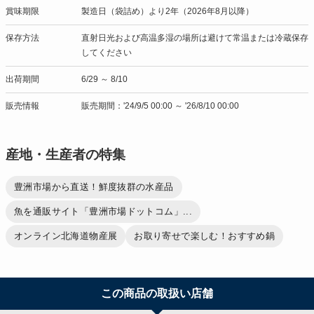
賞味期限
製造日（袋詰め）より2年（2026年8月以降）
保存方法
直射日光および高温多湿の場所は避けて常温または冷蔵保存
してください
出荷期間
6/29 ～ 8/10
販売情報
販売期間：'24/9/5 00:00 ～ '26/8/10 00:00
産地・生産者の特集
豊洲市場から直送！鮮度抜群の水産品
魚を通販サイト「豊洲市場ドットコム」...
オンライン北海道物産展
お取り寄せで楽しむ！おすすめ鍋
この商品の取扱い店舗