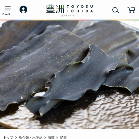
トップ
魚介類・水産品
海藻
昆布