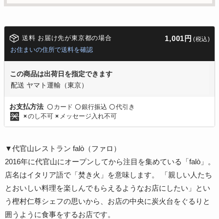
送料 お届け先が東京都の場合
1,001円
(税込)
お住まいの住所で送料を確認
この商品は出荷日を指定できます
配送 ヤマト運輸（東京）
カード
銀行振込
代引き
お支払方法
〇
〇
〇
のし不可
メッセージ入れ不可
×
×
▼代官山レストラン falò（ファロ）
2016年に代官山にオープンしてから注目を集めている「falò」。
店名はイタリア語で「焚き火」を意味します。 「親しい人たち
とおいしい料理を楽しんでもらえるようなお店にしたい」とい
う樫村仁尊シェフの思いから、お店の中央に炭火台をぐるりと
囲うように食事をするお店です。