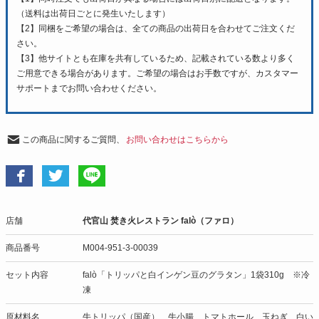
（送料は出荷日ごとに発生いたします）
【2】同梱をご希望の場合は、全ての商品の出荷日を合わせてご注文くだ
さい。
【3】他サイトとも在庫を共有しているため、記載されている数より多く
ご用意できる場合があります。ご希望の場合はお手数ですが、カスタマー
サポートまでお問い合わせください。
この商品に関するご質問、
お問い合わせはこちらから
店舗
代官山 焚き火レストラン falò（ファロ）
商品番号
M004-951-3-00039
セット内容
falò「トリッパと白インゲン豆のグラタン」1袋310g ※冷
凍
原材料名
牛トリッパ（国産）、牛小腸、トマトホール、玉ねぎ、白い