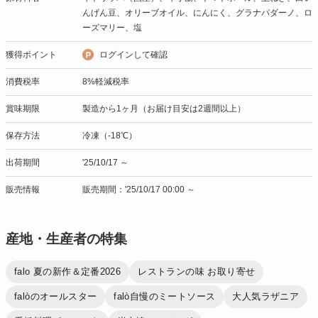
んげん豆、オリーブオイル、にんにく、グラナパダーノ、ロ
ーズマリー、塩
獲得ポイント
ログインして確認
消費税率
8%軽減税率
賞味期限
製造から1ヶ月（お届け目安は2週間以上）
保存方法
冷凍（-18℃）
出荷期間
'25/10/17 ～
販売情報
販売期間：'25/10/17 00:00 ～
産地・生産者の特集
falo 夏の新作＆定番2026
レストランの味 お取り寄せ
falòのオールスター
falò自慢のミートソース
大人気ラザニア