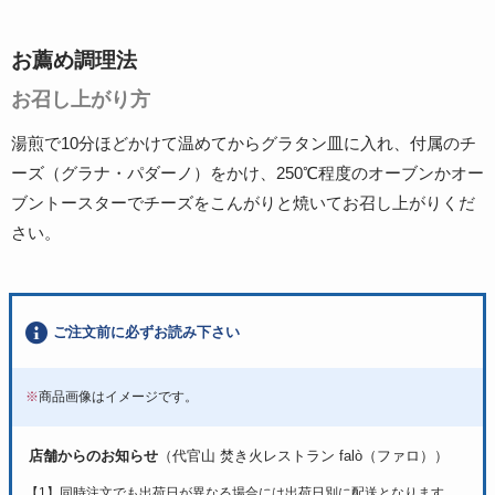
お薦め調理法
お召し上がり方
湯煎で10分ほどかけて温めてからグラタン皿に入れ、付属のチ
ーズ（グラナ・パダーノ）をかけ、250℃程度のオーブンかオー
ブントースターでチーズをこんがりと焼いてお召し上がりくだ
さい。
ご注文前に必ずお読み下さい
※
商品画像はイメージです。
店舗からのお知らせ
（代官山 焚き火レストラン falò（ファロ））
【1】同時注文でも出荷日が異なる場合には出荷日別に配送となります。