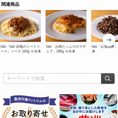
関連商品
falò「falò 自慢のミートソ
falò「お肉たっぷりのラザ
falò「お酒泥棒」
ース」ソース 160g ※冷凍
ニア」290g ※冷凍
凍