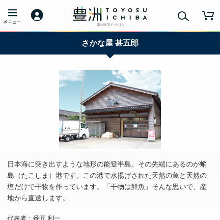
さかな屋 甚五郎
日本海に突き出すような地形の能登半島。その先端にあるのが蛸
島（たこしま）港です。この港で水揚げされた天然の魚と天然の
塩だけで干物を作っています。「干物は鮮魚」そんな思いで、産
地から直送します。
代表者：番匠 利一