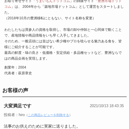
お取り寄せサイト「
うまいもんドットコム
」の姉妹サイト「
豊洲市場ドット
コム
」は、 2004年から「築地市場ドットコム」として運営をスタートしまし
た。
（2018年10月の豊洲移転にともない、サイト名称を変更）
わたしたちは買参人の資格を取得し、市場の卸や仲卸と一心同体で動くこと
で、産地情報や商品情報をいち早く入手してきました。
そのため、一般店頭には並ばない希少種やプロを唸らせる魅力ある食を、皆
様にご紹介することが可能です。
最高の鮮度・味の良さ・低価格・安定供給・多品種セットなど、豊洲ならで
はの商品企画を実現します。
創業年：2004
代表者：萩原章史
お客様の声
大変満足です
2021/10/13 18:43:35
投稿者：hiro
（
この商品レビューを削除する
）
法事のお供えのために実家に送りました。