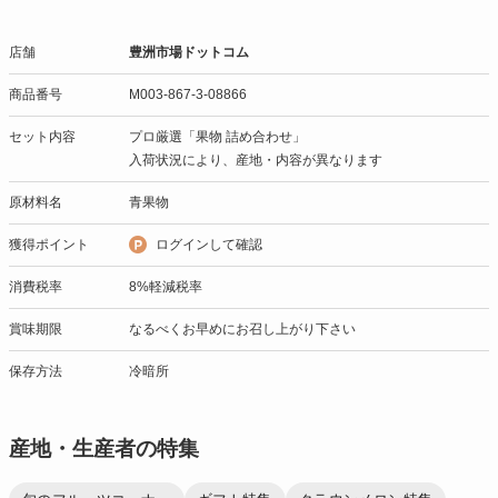
店舗
豊洲市場ドットコム
商品番号
M003-867-3-08866
セット内容
プロ厳選「果物 詰め合わせ」
入荷状況により、産地・内容が異なります
原材料名
青果物
獲得ポイント
ログインして確認
消費税率
8%軽減税率
賞味期限
なるべくお早めにお召し上がり下さい
保存方法
冷暗所
産地・生産者の特集