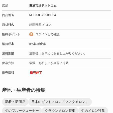
店舗
豊洲市場ドットコム
商品番号
M003-867-3-09354
原材料名
静岡県産 メロン
獲得ポイント
ログインして確認
消費税率
8%軽減税率
消費期限
追熟後、お早めにお召し上がりください。
保存方法
常温、お召し上がり前に冷蔵
販売情報
販売終了
産地・生産者の特集
新着・新商品
日本のギフトメロン「マスクメロン」
旬のフルーツコーナー
クラウンメロン特集
旬のメロン特集