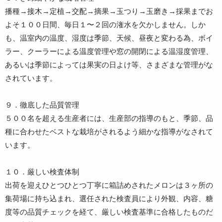
播種→接木→定植→交配→摘果→玉つり→玉磨き→採果までお
よそ１００日間、毎日１〜２回の潅水を欠かしません。しか
も、温室内の温度、湿度は季節、天候、昼夜と変わる為、ボイ
ラー、クーラーによる温度管理や窓の開閉による温湿度管理、
あるいは季節によっては果実の日よけ等、さまざまな管理がな
されています。
９．徹底した品質管理
５００名を超える生産者には、生産部の指導のもと、季節、品
種に合わせたベストな栽培がされるよう細かな指導がなされて
います。
１０．厳しい検査体制
出荷を迎えひとつひとつ丁寧に箱詰めされたメロンは３ヶ所の
集荷場に持ち込まれ、選任された検査員により外観、内容、糖
度等の品質チェックを経て、厳しい検査基準に合格したものだ