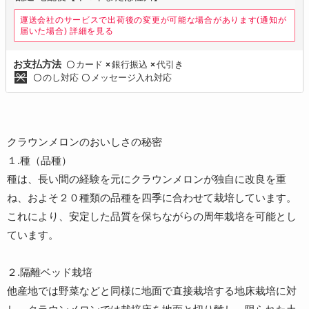
運送会社のサービスで出荷後の変更が可能な場合があります(通知が
届いた場合)
詳細を見る
カード
銀行振込
代引き
お支払方法
〇
×
×
のし対応
メッセージ入れ対応
〇
〇
クラウンメロンのおいしさの秘密
１.種（品種）
種は、長い間の経験を元にクラウンメロンが独自に改良を重
ね、およそ２０種類の品種を四季に合わせて栽培しています。
これにより、安定した品質を保ちながらの周年栽培を可能とし
ています。
２.隔離ベッド栽培
他産地では野菜などと同様に地面で直接栽培する地床栽培に対