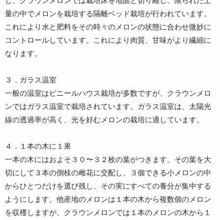
し、クラウンメロンでは栽培床を地面と切り離し、限られた土
量の中でメロンを栽培する隔離ベッド栽培が行われています。
これにより水と肥料をその時々のメロンの状態に合わせ微妙に
コントロールしています。これにより肉質、甘味がより繊細に
なります。
３．ガラス温室
一般の温室はビニールハウス栽培が多数ですが、クラウンメロ
ンではガラス温室で栽培されています。ガラス温室は、太陽光
線の透過率が高く、光を好むメロンの栽培に適しています。
４．１本の木に１果
一本の木にはおよそ３０〜３２枚の葉がつきます。その葉を大
切にして３本の側枝の雌花に交配し、３個できる小メロンの中
からひとつだけを選び残し、その実にすべての養分が集中する
ようにします。他産地のメロンは１本の木から複数個のメロン
を収穫しますが、クラウンメロンでは１本のメロンの木から１