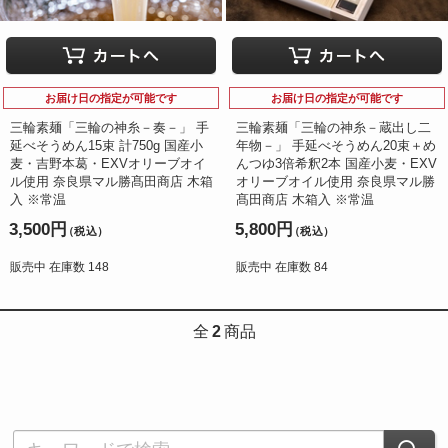
お届け日の指定が可能です
お届け日の指定が可能です
三輪素麺「三輪の神糸－奏－」 手
三輪素麺「三輪の神糸－蔵出し二
延べそうめん15束 計750g 国産小
年物－」 手延べそうめん20束＋め
麦・吉野本葛・EXVオリーブオイ
んつゆ3倍希釈2本 国産小麦・EXV
ル使用 奈良県マル勝髙田商店 木箱
オリーブオイル使用 奈良県マル勝
入 ※常温
髙田商店 木箱入 ※常温
3,500円
5,800円
（税込）
（税込）
販売中 在庫数 148
販売中 在庫数 84
全
2
商品