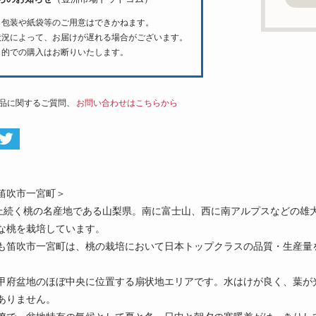
ト包装や紙袋等のご用意はできかねます。
状況によって、お届けが遅れる場合がございます。
目的での購入はお断りいたします。
品に関するご質問、
お問い合わせはこちらから
笛吹市一宮町＞
以上続く桃の名産地である山梨県。南に富士山、西に南アルプスなどの雄
な桃を栽培しています。
も笛吹市一宮町は、桃の栽培において日本トップクラスの品質・生産量
甲府盆地のほぼ中央に位置する扇状地エリアです。水はけが良く、葉が
ありません。