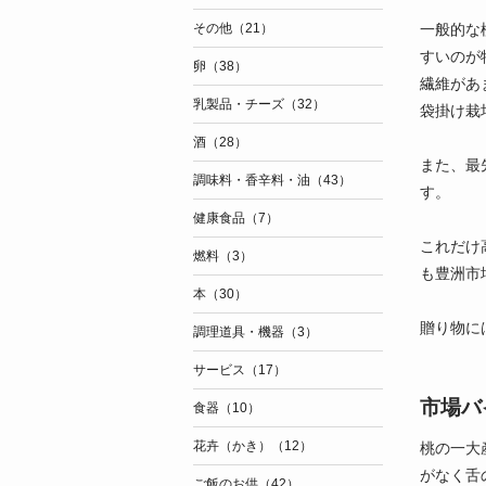
一般的な
その他（21）
すいのが
卵（38）
繊維があ
乳製品・チーズ（32）
袋掛け栽
酒（28）
また、最
調味料・香辛料・油（43）
す。
健康食品（7）
これだけ
燃料（3）
も豊洲市
本（30）
贈り物に
調理道具・機器（3）
サービス（17）
市場バ
食器（10）
花卉（かき）（12）
桃の一大
がなく舌
ご飯のお供（42）