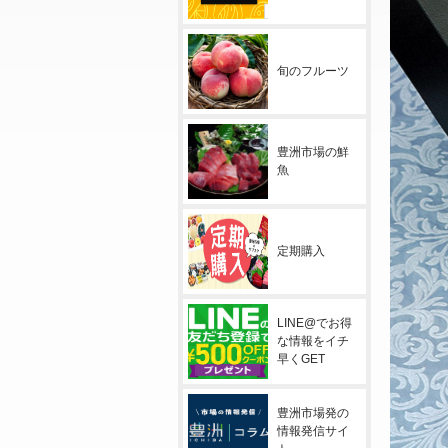
旬のフルーツ
豊洲市場の鮮
魚
定期購入
LINE@でお得
な情報をイチ
早くGET
豊洲市場発の
情報発信サイ