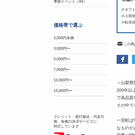
季節イベント（44）
※ギフ
※入荷
※転売
価格帯で選ぶ
3,000円未満
この商
3,000円〜
5,000円〜
7,000円〜
10,000円〜
＜山梨県
200年
15,000円〜
で高品質
その中で
クレジット・銀行振込・代金引
一宮町は
換、各種の決済サービスに
対応しています
なものが