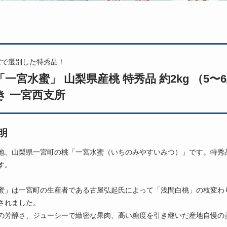
度で選別した特秀品！
一宮水蜜」 山梨県産桃 特秀品 約2kg （5〜6
き 一宮西支所
明
地、山梨県一宮町の桃「一宮水蜜（いちのみやすいみつ）」です。特秀
す。
蜜」は一宮町の生産者である古屋弘起氏によって「浅間白桃」の枝変わり
されました。
の芳醇さ、ジューシーで緻密な果肉、高い糖度を引き継いだ産地自慢の