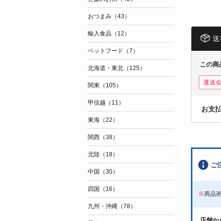
おつまみ（43）
輸入食品（12）
送
ペットフード（7）
この商
北海道・東北（125）
運送
関東（105）
甲信越（11）
お支
東海（22）
関西（38）
北陸（18）
ご
中国（30）
四国（16）
※
商品
九州・沖縄（78）
店舗か