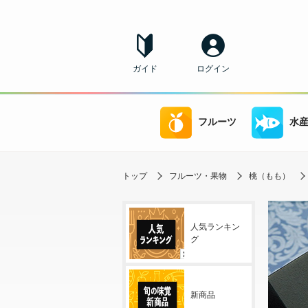
ガイド
ログイン
フルーツ
水
トップ
フルーツ・果物
桃（もも）
人気ランキン
グ
新商品