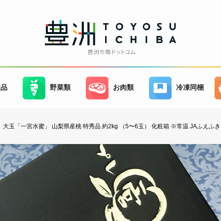
産品
野菜類
お肉類
冷凍同梱
大玉「一宮水蜜」 山梨県産桃 特秀品 約2kg （5〜6玉） 化粧箱 ※常温 JAふえふ