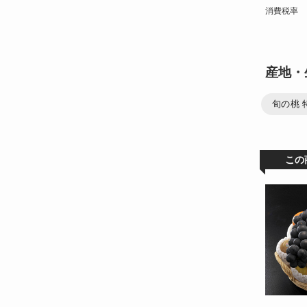
消費税率
産地・
旬の桃 
この