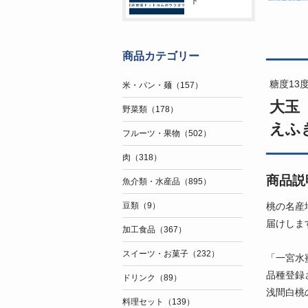
ト
商品カテゴリー
糖度13
米・パン・麺（157）
大玉「
野菜類（178）
えふ
フルーツ・果物（502）
肉（318）
商品説
魚介類・水産品（895）
桃の名産
豆類（9）
届けしま
加工食品（367）
スイーツ・お菓子（232）
「一宮水
品種登録
ドリンク（89）
浅間白桃
料理セット（139）