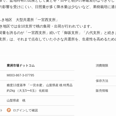
瞭で、盆地特有の気候として夏と冬・日中と朝夕の寒暖差がはっきりし
の影響を受けにくい、日照量が多く降水量は少ないなど、果樹栽培に適
えふき地区 大型共選所「一宮西支所」
ふき地区では全10支所で桃の集荷・出荷が行われています。
荷量を誇るのが「一宮西支所」続いて「御坂支所」「八代支所」と続き
支所」は、それまで点在していた小さな共選所を、生産性を高めるため
豊洲市場ドットコム
消費期限
M003-867-3-07795
保存方法
糖度13度基準 「一宮水蜜」 山梨県産 桃 特秀品
約2kg （大玉5〜6玉） 化粧箱
販売情報
山梨県産 桃
ト
ログインして確認