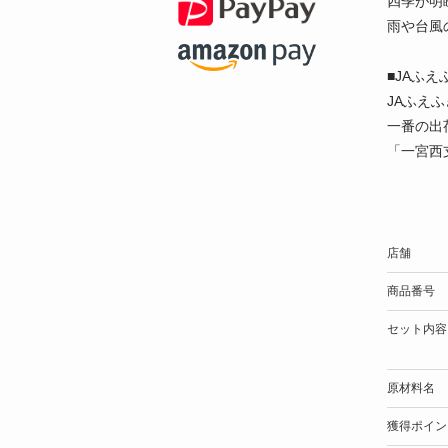
四季が明
雨や台風
■JAふ
JAふえ
一番の出
「一宮西
店舗
商品番号
セット内容
原材料名
獲得ポイン