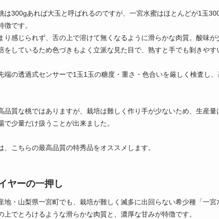
桃は300gあれば大玉と呼ばれるのですが、一宮水蜜はほとんどが1玉30
特徴です。
まり感じられず、舌の上で溶けて無くなるように滑らかな肉質。酸味が
培をしているため色づきもよく立派な見た目で、熟すと手でも剝きやす
先端の透過式センサーで1玉1玉の糖度・重さ・色合いを厳しく検査し
高品質な桃ではありますが、栽培は難しく作り手が少ないため、生産量
場で少量だけ扱うことが出来ました。
は、こちらの最高品質の特秀品をオススメします。
イヤーの一押し
産地・山梨県一宮町でも、栽培が難しく滅多に出回らない希少種「一宮水
の上でとろけるような滑らかな肉質と、濃厚な甘みが特徴です。