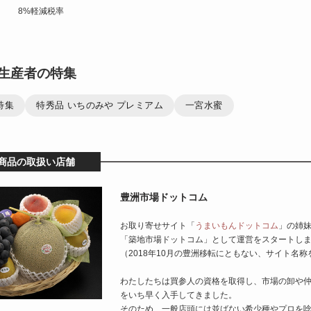
8%軽減税率
生産者の特集
特集
特秀品 いちのみや プレミアム
一宮水蜜
商品の取扱い店舗
豊洲市場ドットコム
お取り寄せサイト「
うまいもんドットコム
」の姉
「築地市場ドットコム」として運営をスタートし
（2018年10月の豊洲移転にともない、サイト名称
わたしたちは買参人の資格を取得し、市場の卸や
をいち早く入手してきました。
そのため、一般店頭には並ばない希少種やプロを