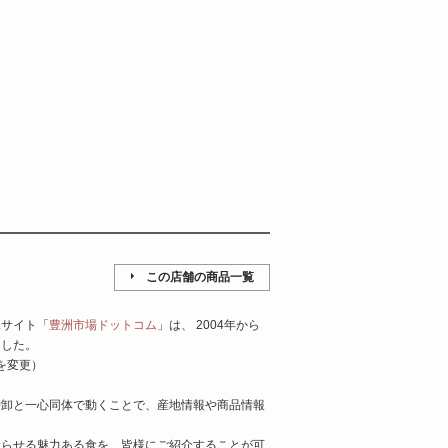
この店舗の商品一覧
妹サイト「
豊洲市場ドットコム
」は、 2004年から
ました。
を変更）
仲卸と一心同体で動くことで、産地情報や商品情報
唸らせる魅力ある食を、皆様にご紹介することが可