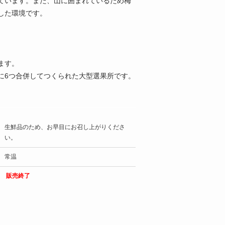
ています。また、山に囲まれているため梅
した環境です。
ます。
に6つ合併してつくられた大型選果所です。
生鮮品のため、お早目にお召し上がりくださ
い。
常温
販売終了