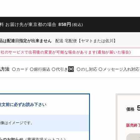
料 お届け先が東京都の場合
858円
(税込)
品は配達日指定が出来ません
配送 宅配便【ヤマトまたは佐川】
会社のサービスで出荷後の変更が可能な場合があります(通知が届いた場合)
払方法
カード
銀行振込
代引き
のし対応
メッセージ入れ対応
〇
〇
〇
〇
〇
注文前に必ずお読み下さい
価格
画像はイメージです。
販売終
らのお知らせ
（豊洲市場ドットコム）