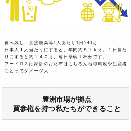
食べ残し、直接廃棄等1人あたり1日140ｇ
日本人１人当たりにすると、年間約５１ｋｇ。１日当た
りにすると約１４０ｇ、毎日茶碗１杯分です。
フードロスは家計のお財布はもちろん地球環境や生産者
にとってダメージ大
豊洲市場が拠点
買参権を持つ私たちができること