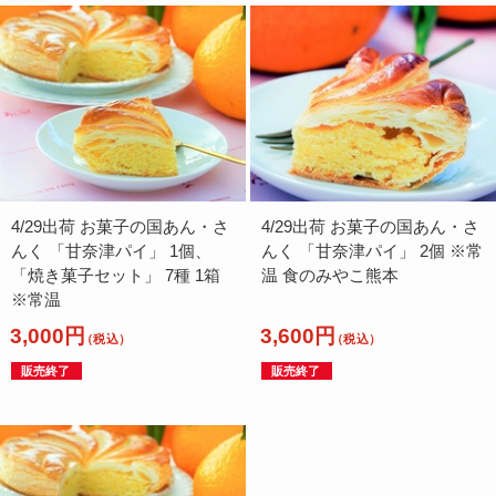
4/29出荷 お菓子の国あん・さ
4/29出荷 お菓子の国あん・さ
んく 「甘奈津パイ」 1個、
んく 「甘奈津パイ」 2個 ※常
「焼き菓子セット」 7種 1箱
温 食のみやこ熊本
※常温
3,000円
3,600円
（税込）
（税込）
販売終了
販売終了