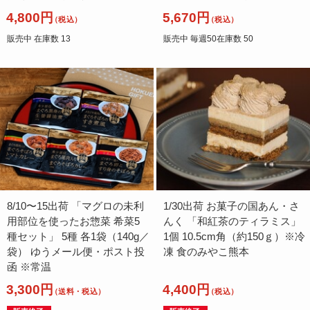
4,800円
5,670円
（税込）
（税込）
販売中 在庫数 13
販売中 毎週50在庫数 50
8/10〜15出荷 「マグロの未利
1/30出荷 お菓子の国あん・さ
用部位を使ったお惣菜 希菜5
んく 「和紅茶のティラミス」
種セット」 5種 各1袋（140g／
1個 10.5cm角（約150ｇ）※冷
袋） ゆうメール便・ポスト投
凍 食のみやこ熊本
函 ※常温
3,300円
4,400円
（送料・税込）
（税込）