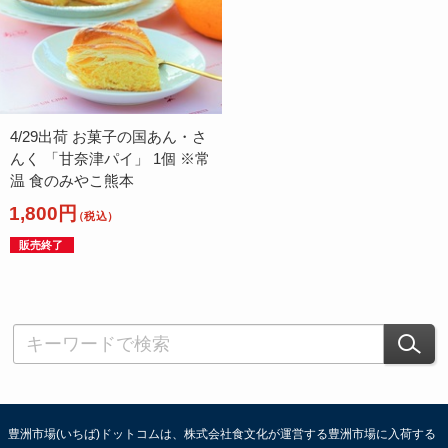
4/29出荷 お菓子の国あん・さ
んく 「甘奈津パイ」 1個 ※常
温 食のみやこ熊本
1,800円
（税込）
販売終了
豊洲市場(いちば)ドットコムは、株式会社食文化が運営する豊洲市場に入荷する