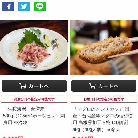
お届け日の指定が可能です
お届け日の指定が可能です
「生桜海老」台湾産
「マグロのメンチカツ」 国
500g（125g×4ポーション）刺
産・台湾産等マグロの端材使
身用 ※冷凍
用 島根県加工 5袋 100個 計
4kg（40g／個）※冷凍