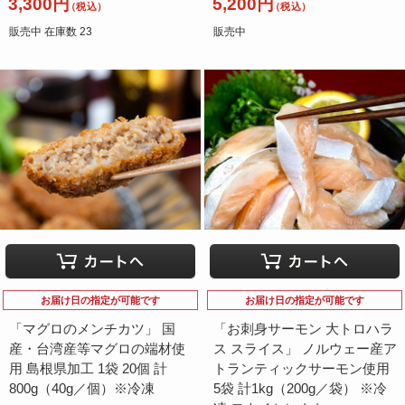
3,300円
5,200円
（税込）
（税込）
販売中 在庫数 23
販売中
お届け日の指定が可能です
お届け日の指定が可能です
「マグロのメンチカツ」 国
「お刺身サーモン 大トロハラ
産・台湾産等マグロの端材使
ス スライス」 ノルウェー産ア
用 島根県加工 1袋 20個 計
トランティックサーモン使用
800g（40g／個）※冷凍
5袋 計1kg（200g／袋） ※冷