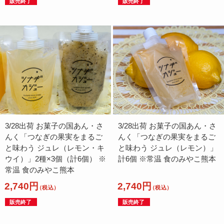
販売終了
販売終了
3/28出荷 お菓子の国あん・さ
3/28出荷 お菓子の国あん・さ
んく「つなぎの果実をまるご
んく「つなぎの果実をまるご
と味わう ジュレ（レモン・キ
と味わう ジュレ（レモン）」
ウイ）」2種×3個（計6個） ※
計6個 ※常温 食のみやこ熊本
常温 食のみやこ熊本
2,740円
2,740円
（税込）
（税込）
販売終了
販売終了