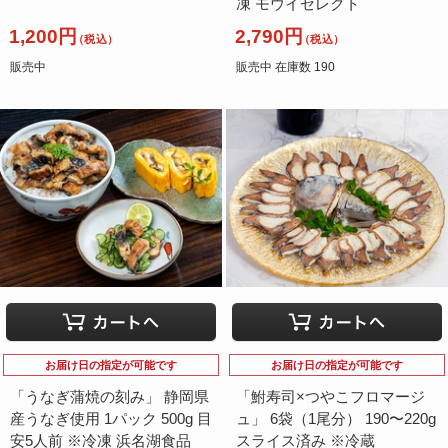
凍 モウイセレクト
1,200円
2,790円
（税込）
（税込）
販売中
販売中 在庫数 190
お届け日の指定が可能です
お届け日の指定が可能です
「うなぎ蒲焼の刻み」 静岡県
「鮒寿司×つやこフロマージ
産うなぎ使用 1パック 500g 目
ュ」 6袋（1尾分） 190〜220g
安5人前 ※冷凍 浜名湖食品
スライス済み ※冷蔵