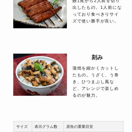
鰻1尾から2人前を切り
出したもの。1人前にな
っており食べきりサイ
ズで使い勝手が良い。
刻み
蒲焼を細かくカットし
たもの。うざく、う巻
き、ひつまぶし風な
ど、アレンジで楽しめ
るのが魅力。
サイズ
表示グラム数
原魚の重量目安