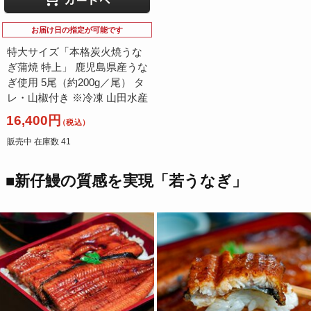
お届け日の指定が可能です
特大サイズ「本格炭火焼うな
ぎ蒲焼 特上」 鹿児島県産うな
ぎ使用 5尾（約200g／尾） タ
レ・山椒付き ※冷凍 山田水産
16,400円
（税込）
販売中 在庫数 41
■新仔鰻の質感を実現「若うなぎ」