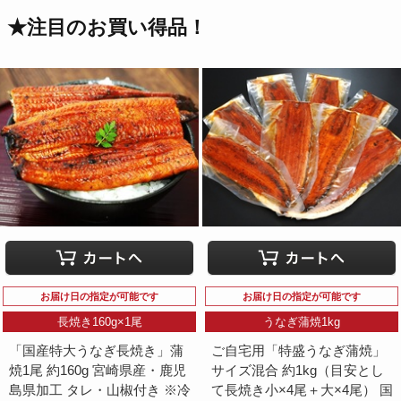
★注目のお買い得品！
お届け日の指定が可能です
お届け日の指定が可能です
長焼き160g×1尾
うなぎ蒲焼1kg
「国産特大うなぎ長焼き」蒲
ご自宅用「特盛うなぎ蒲焼」
焼1尾 約160g 宮崎県産・鹿児
サイズ混合 約1kg（目安とし
島県加工 タレ・山椒付き ※冷
て長焼き小×4尾＋大×4尾） 国