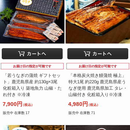
お届け日の指定が可能です
お届け日の指定が可能です
「若うなぎの蒲焼 ギフトセッ
「本格炭火焼き鰻蒲焼 極上」
ト」鹿児島県産 約130g×3尾
特大1尾 約220g 鹿児島県産う
化粧箱入り 築地魚力 山椒・た
なぎ使用 鹿児島県加工 タレ・
れ付き ※冷凍
山椒付き 化粧箱入り※冷凍
7,900円
4,980円
（税込）
（税込）
販売中 在庫数 17
販売中 在庫数 71