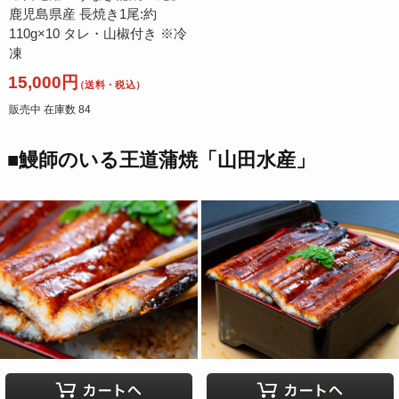
鹿児島県産 長焼き1尾:約
110g×10 タレ・山椒付き ※冷
凍
15,000円
（送料・税込）
販売中 在庫数 84
■鰻師のいる王道蒲焼「山田水産」