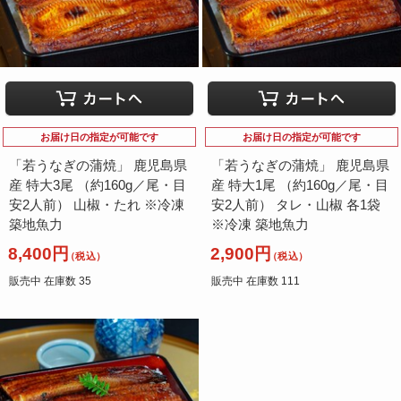
お届け日の指定が可能です
お届け日の指定が可能です
「若うなぎの蒲焼」 鹿児島県
「若うなぎの蒲焼」 鹿児島県
産 特大3尾 （約160g／尾・目
産 特大1尾 （約160g／尾・目
安2人前） 山椒・たれ ※冷凍
安2人前） タレ・山椒 各1袋
築地魚力
※冷凍 築地魚力
8,400円
2,900円
（税込）
（税込）
販売中 在庫数 35
販売中 在庫数 111