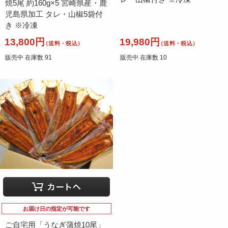
焼5尾 約160g×5 宮崎県産・鹿
児島県加工 タレ・山椒5袋付
き ※冷凍
13,800円
19,980円
（送料・税込）
（送料・税込）
販売中 在庫数 91
販売中 在庫数 10
お届け日の指定が可能です
ご自宅用「うなぎ蒲焼10尾」