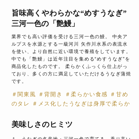
旨味高くやわらかな“めすうなぎ”
三河一色の「艶鰻」
業界でも高い評価を受ける三河一色の鰻。 中央ア
ルプスを水源とする一級河川 矢作川水系の表流水
を使い、より自然に近い環境で養殖をしています。
中でも「艶鰻」は近年注目を集める“めすうなぎ”を
商品化したものです。 柔らかくふっくら仕上がっ
ており、多くの方に満足していただけるうなぎ蒲焼
です。
＃関東風 ＃背開き ＃柔らかい食感 ＃甘め
のタレ ＃メス化したうなぎは身厚で柔らか
美味しさのヒミツ
１．うなぎの名産地・三河一色で育てる、香り高い