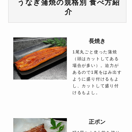
うなぎ蒲焼の規格別 食べ方紹
介
長焼き
1尾丸ごと使った蒲焼
（頭はカットしてある
場合が多い）。迫力が
あるので1尾をはみ出す
ように盛り付けるもよ
し、カットして盛り付
けるもよし。
正ポン