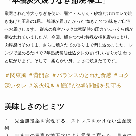
「本格炭火焼うなぎ蒲焼 極上」
厳選された特大うなぎを使い、醤油・みりん・砂糖だけのタレで焼
きあげた王道の1尾。 焼師が届けたかった“焼きたて”の味をご自宅
へお届けします。 従来の真空パックは密閉時の圧力でふっくら感が
損なわれていましたが、今回、鰻をつつむ特殊な梱包資材により、
肉厚感はそのまま。さらに焼きたての香りまで閉じ込めました。 レ
ンジで温めるだけで 3年熟成醤油仕込タレの香ばしい香りがふわっ
と広がります。そして、柔らかい身。まさに焼きたてです。
＃関東風 ＃背開き ＃バランスのとれた食感 ＃コク
深いタレ ＃炭火焼き＃鰻師が24時間鰻を見守る
美味しさのヒミツ
１．完全無投薬を実現する、ストレスをかけない生産技
術
２．志布志の豊富な地下水により元気に育った、臭みの