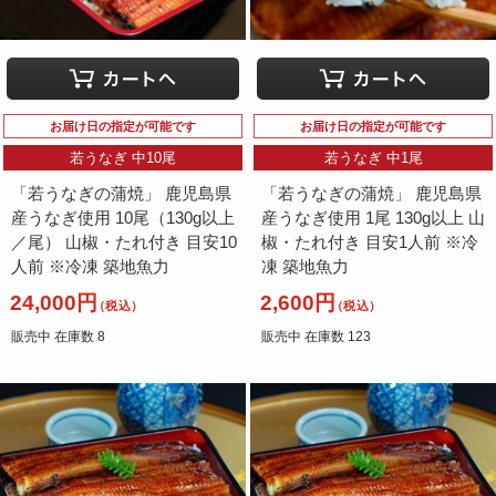
お届け日の指定が可能です
お届け日の指定が可能です
若うなぎ 中10尾
若うなぎ 中1尾
「若うなぎの蒲焼」 鹿児島県
「若うなぎの蒲焼」 鹿児島県
産うなぎ使用 10尾（130g以上
産うなぎ使用 1尾 130g以上 山
／尾） 山椒・たれ付き 目安10
椒・たれ付き 目安1人前 ※冷
人前 ※冷凍 築地魚力
凍 築地魚力
24,000円
2,600円
（税込）
（税込）
販売中 在庫数 8
販売中 在庫数 123