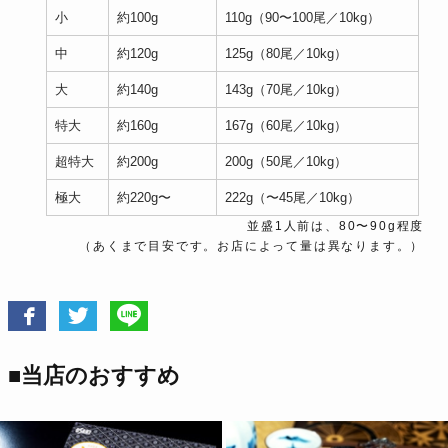
小
約100g
110g（90〜100尾／10kg）
中
約120g
125g（80尾／10kg）
大
約140g
143g（70尾／10kg）
特大
約160g
167g（60尾／10kg）
超特大
約200g
200g（50尾／10kg）
極大
約220g〜
222g（〜45尾／10kg）
並盛1人前は、80〜90g程度
（あくまで目安です。お店によって量は異なります。）
■当店のおすすめ