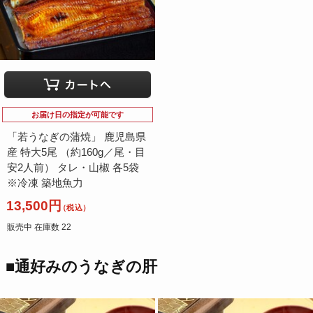
お届け日の指定が可能です
「若うなぎの蒲焼」 鹿児島県
産 特大5尾 （約160g／尾・目
安2人前） タレ・山椒 各5袋
※冷凍 築地魚力
13,500円
（税込）
販売中 在庫数 22
■通好みのうなぎの肝