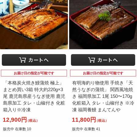
お届け日の指定が可能です
お届け日の指定が可能です
「本格炭火焼き鰻蒲焼 極上」
有明海釣り物使用 手焼き「天
まとめ買い3箱 特大約220g×3
然うなぎの蒲焼」 関西風地焼
尾 鹿児島県産うなぎ使用 鹿児
き 福岡県加工 1尾 150〜170g
島県加工 タレ・山椒付き 化粧
化粧箱入 タレ・山椒付き ※冷
箱入り※冷凍
凍 福岡養鰻 まんてんや
12,900円
11,800円
（税込）
（税込）
販売中 在庫数 10
販売中 在庫数 41