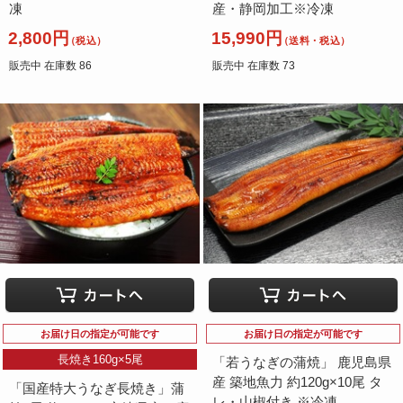
凍
産・静岡加工※冷凍
2,800円
15,990円
（税込）
（送料・税込）
販売中 在庫数 86
販売中 在庫数 73
お届け日の指定が可能です
お届け日の指定が可能です
長焼き160g×5尾
「若うなぎの蒲焼」 鹿児島県
産 築地魚力 約120g×10尾 タ
「国産特大うなぎ長焼き」蒲
レ・山椒付き ※冷凍